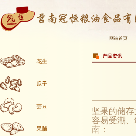
网站首页
产品资讯
花生
瓜子
芸豆
坚果的储存
容易受潮、
南：
果脯