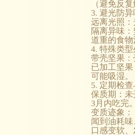
（避免反复
3. 避光防
远离光照：
隔离异味：
道重的食物
4. 特殊类
带壳坚果：
已加工坚果
可能吸湿。
5. 定期检
保质期：未
3月内吃完
变质迹象：
闻到油耗味
口感变软、